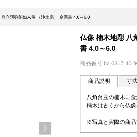
舟立阿弥陀如来像 （浄土宗） 金泥書 4.0～6.0
仏像 楠木地彫 八
書 4.0～6.0
商品番号
bz-0317-40-f
商品説明
寸
八角台座の楠木に金
楠木は古くから仏像
※写真と実際の商品