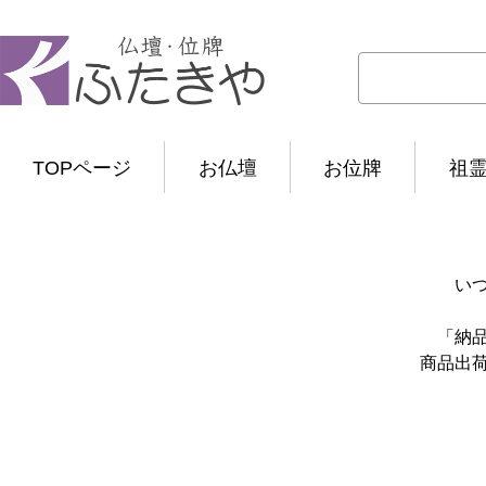
TOPページ
お仏壇
お位牌
祖
い
「納
商品出