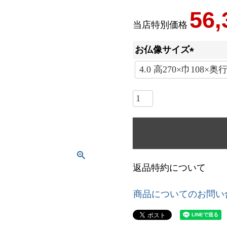
56,
当店特別価格
お仏像サイズ
(
必
須
)
返品特約について
商品についてのお問い