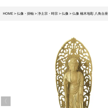
HOME
仏像・掛軸
浄土宗・時宗
仏像
仏像 楠木地彫 八角台座 