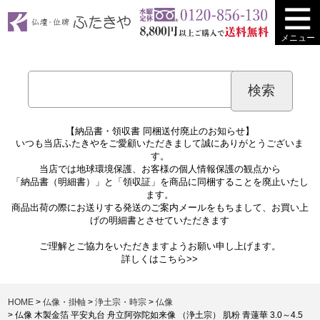
メニュー
【納品書・領収書 同梱送付廃止のお知らせ】
いつも当店ふたきやをご愛顧いただきまして誠にありがとうございま
す。
当店では地球環境保護、お客様の個人情報保護の観点から
「納品書（明細書）」と「領収証」を商品に同梱することを廃止いたし
ます。
商品出荷の際にお送りする発送のご案内メールをもちまして、お買い上
げの明細書とさせていただきます
ご理解とご協力をいただきますようお願い申し上げます。
詳しくは
こちら>>
HOME
仏像・掛軸
浄土宗・時宗
仏像
仏像 木製金箔 平安丸台 舟立阿弥陀如来像 （浄土宗） 肌粉 青蓮華 3.0～4.5