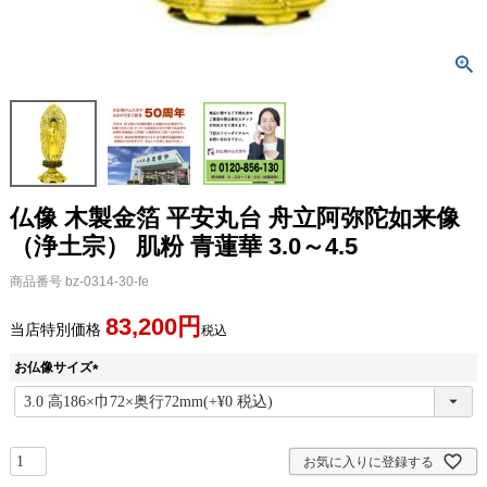
仏像 木製金箔 平安丸台 舟立阿弥陀如来像
（浄土宗） 肌粉 青蓮華 3.0～4.5
商品番号
bz-0314-30-fe
83,200
当店特別価格
税込
お仏像サイズ
(
必
須
)
お気に入りに登録する