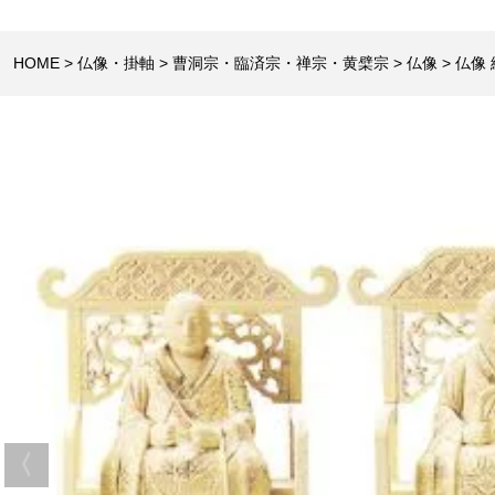
HOME
仏像・掛軸
曹洞宗・臨済宗・禅宗・黄檗宗
仏像
仏像 