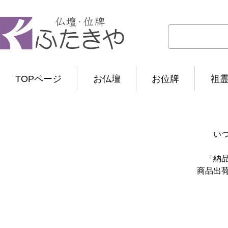
TOPページ
お仏壇
お位牌
祖
い
「納
商品出