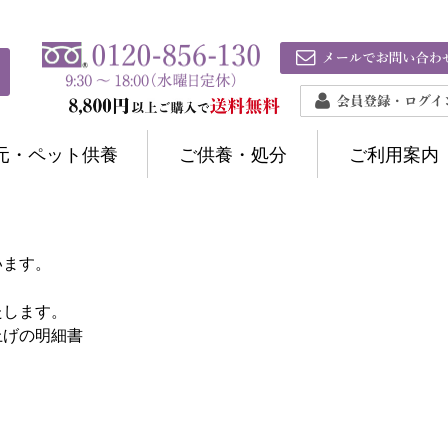
元・ペット供養
ご供養・処分
ご利用案内
います。
たします。
上げの明細書