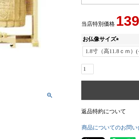
139
当店特別価格
お仏像サイズ
(
必
須
)
返品特約について
商品についてのお問い