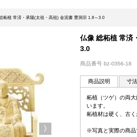
総柘植 常済・承陽(太祖・高祖) 金泥書 曹洞宗 1.8～3.0
仏像 総柘植 常済・
3.0
商品番号
bz-0356-18
商品説明
寸
柘植（ツゲ）の両大
います。
柘植材は硬く、古く
※写真と実際の商品