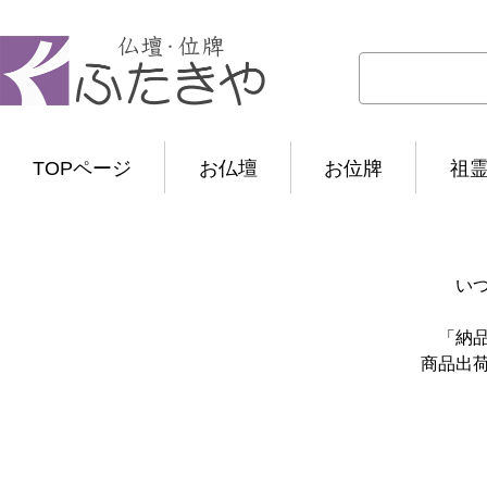
TOPページ
お仏壇
お位牌
祖
い
「納
商品出