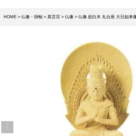
HOME
仏像・掛軸
真言宗
仏像
仏像 総白木 丸台座 大日如来像 