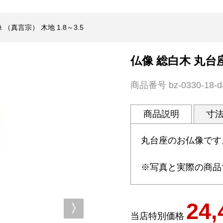
（真言宗） 木地 1.8～3.5
仏像 総白木 丸台座
商品番号
bz-0330-18-d
商品説明
寸
丸台座のお仏像です
※写真と実際の商品
24,
当店特別価格