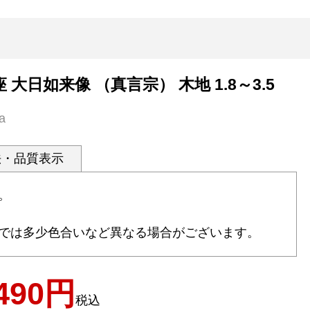
 大日如来像 （真言宗） 木地 1.8～3.5
a
法・品質表示
。
では多少色合いなど異なる場合がございます。
490
税込