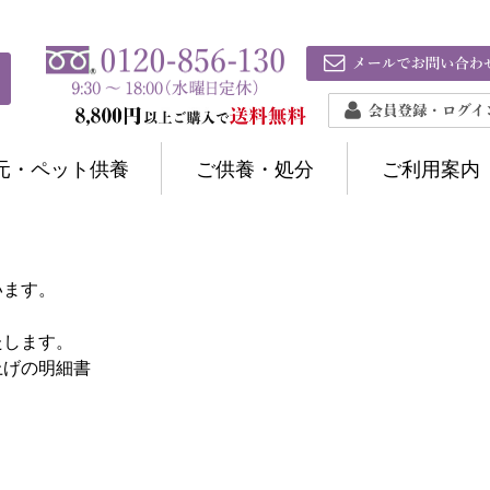
元・ペット供養
ご供養・処分
ご利用案内
います。
たします。
上げの明細書