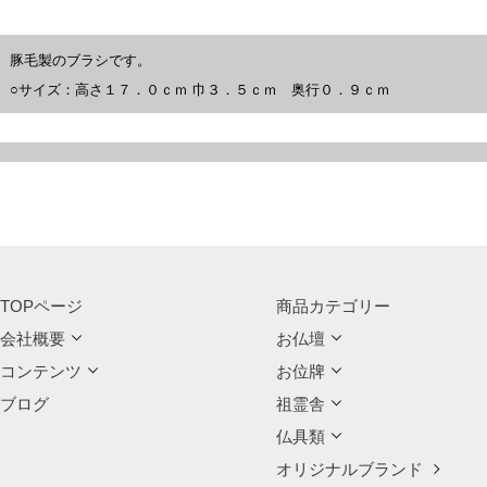
豚毛製のブラシです。
○サイズ：高さ１７．０ｃｍ 巾３．５ｃｍ 奥行０．９ｃｍ
TOPページ
商品カテゴリー
会社概要
お仏壇
コンテンツ
お位牌
ブログ
祖霊舎
仏具類
オリジナルブランド