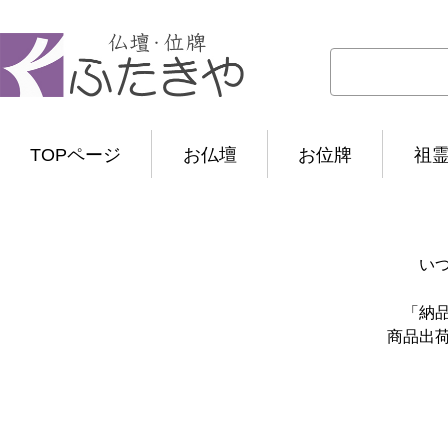
TOPページ
お仏壇
お位牌
祖
い
「納
商品出