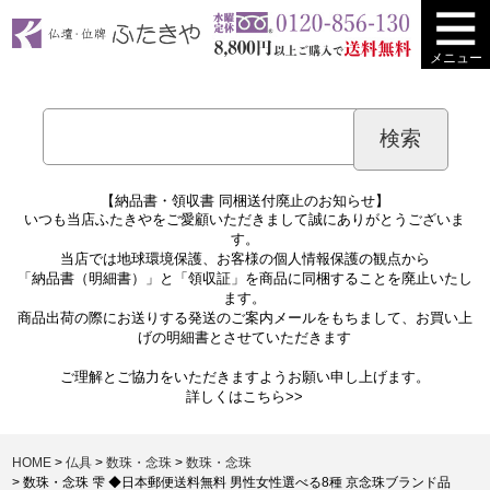
メニュー
【納品書・領収書 同梱送付廃止のお知らせ】
いつも当店ふたきやをご愛顧いただきまして誠にありがとうございま
す。
当店では地球環境保護、お客様の個人情報保護の観点から
「納品書（明細書）」と「領収証」を商品に同梱することを廃止いたし
ます。
商品出荷の際にお送りする発送のご案内メールをもちまして、お買い上
げの明細書とさせていただきます
ご理解とご協力をいただきますようお願い申し上げます。
詳しくは
こちら>>
HOME
仏具
数珠・念珠
数珠・念珠
数珠・念珠 雫 ◆日本郵便送料無料 男性女性選べる8種 京念珠ブランド品