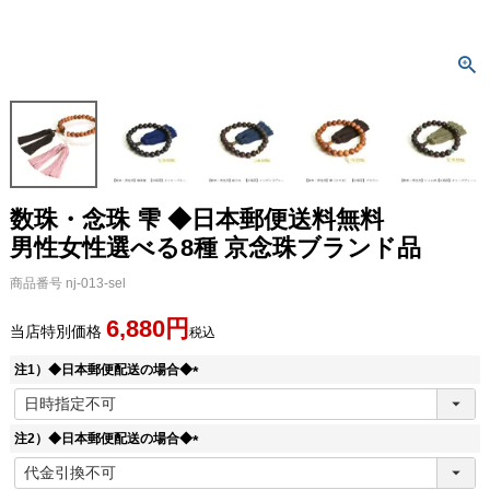
数珠・念珠 雫 ◆日本郵便送料無料
男性女性選べる8種 京念珠ブランド品
商品番号
nj-013-sel
6,880
当店特別価格
税込
注1）◆日本郵便配送の場合◆
(
必
須
注2）◆日本郵便配送の場合◆
)
(
必