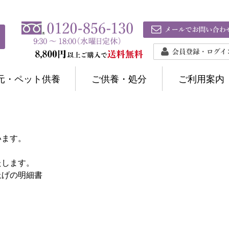
元・ペット供養
ご供養・処分
ご利用案内
います。
たします。
上げの明細書