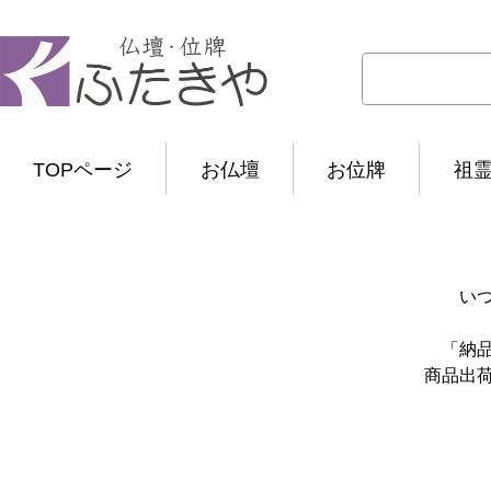
TOPページ
お仏壇
お位牌
祖
い
「納
商品出