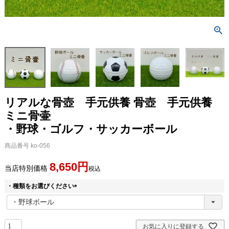
リアルな骨壺 手元供養
骨壺 手元供養
ミニ骨壷
・野球・ゴルフ・サッカーボール
商品番号
ko-056
8,650
当店特別価格
税込
・種類をお選びください
(
必
須
)
お気に入りに登録する