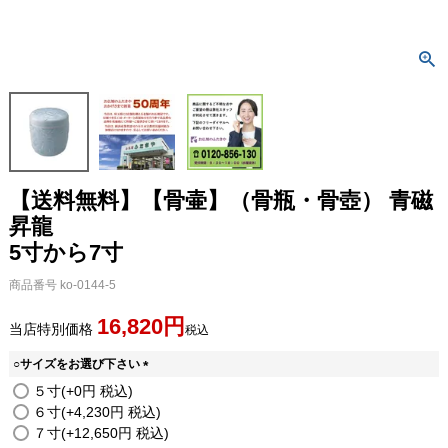
【送料無料】【骨壷】（骨瓶・骨壺） 青磁
昇龍
5寸から7寸
商品番号
ko-0144-5
16,820
当店特別価格
税込
○サイズをお選び下さい
(
５寸
+
0
税込
必
６寸
+
4,230
税込
須
７寸
+
12,650
税込
)