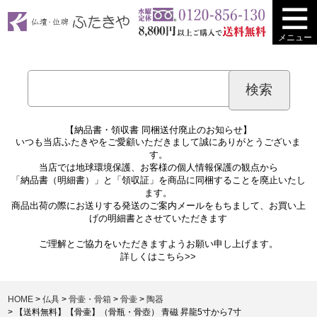
メニュー
【納品書・領収書 同梱送付廃止のお知らせ】
いつも当店ふたきやをご愛顧いただきまして誠にありがとうございま
す。
当店では地球環境保護、お客様の個人情報保護の観点から
「納品書（明細書）」と「領収証」を商品に同梱することを廃止いたし
ます。
商品出荷の際にお送りする発送のご案内メールをもちまして、お買い上
げの明細書とさせていただきます
ご理解とご協力をいただきますようお願い申し上げます。
詳しくは
こちら>>
HOME
仏具
骨壷・骨箱
骨壷
陶器
【送料無料】【骨壷】（骨瓶・骨壺） 青磁 昇龍5寸から7寸