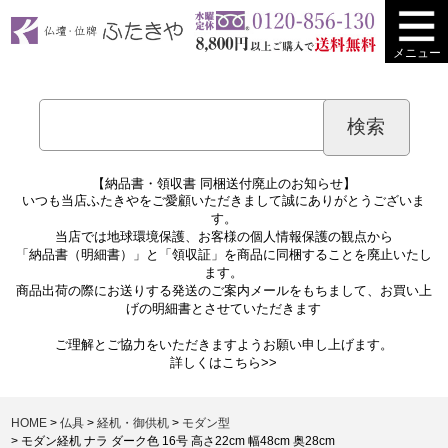
メニュー
【納品書・領収書 同梱送付廃止のお知らせ】
いつも当店ふたきやをご愛顧いただきまして誠にありがとうございま
す。
当店では地球環境保護、お客様の個人情報保護の観点から
「納品書（明細書）」と「領収証」を商品に同梱することを廃止いたし
ます。
商品出荷の際にお送りする発送のご案内メールをもちまして、お買い上
げの明細書とさせていただきます
ご理解とご協力をいただきますようお願い申し上げます。
詳しくは
こちら>>
HOME
仏具
経机・御供机
モダン型
モダン経机 ナラ ダーク色 16号 高さ22cm 幅48cm 奥28cm