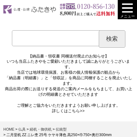
メニュー
【納品書・領収書 同梱送付廃止のお知らせ】
いつも当店ふたきやをご愛顧いただきまして誠にありがとうございま
す。
当店では地球環境保護、お客様の個人情報保護の観点から
「納品書（明細書）」と「領収証」を商品に同梱することを廃止いたし
ます。
商品出荷の際にお送りする発送のご案内メールをもちまして、お買い上
げの明細書とさせていただきます
ご理解とご協力をいただきますようお願い申し上げます。
詳しくは
こちら>>
HOME
仏具
経机・御供机
伝統型
二月堂机 ZZ ニレ杢 25号 ケヤキ薄色 高250×巾750×奥行300mm