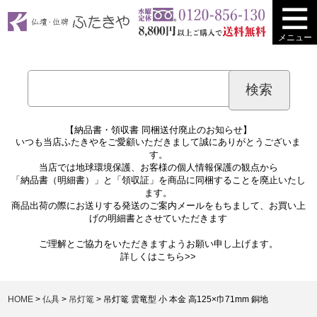
メニュー
【納品書・領収書 同梱送付廃止のお知らせ】
いつも当店ふたきやをご愛顧いただきまして誠にありがとうございま
す。
当店では地球環境保護、お客様の個人情報保護の観点から
「納品書（明細書）」と「領収証」を商品に同梱することを廃止いたし
ます。
商品出荷の際にお送りする発送のご案内メールをもちまして、お買い上
げの明細書とさせていただきます
ご理解とご協力をいただきますようお願い申し上げます。
詳しくは
こちら>>
HOME
仏具
吊灯篭
吊灯篭 雲竜型 小 本金 高125×巾71mm 銅地