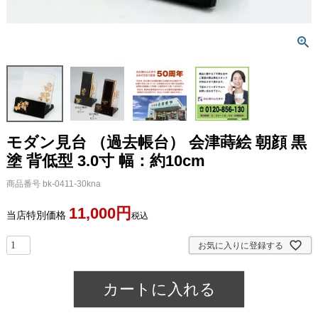
モダン見台 （過去帳台） 会津蒔絵 朝顔 黒
塗 背低型 3.0寸 幅：約10cm
商品番号
bk-0411-30kna
11,000
当店特別価格
税込
お気に入りに登録する
カートに入れる