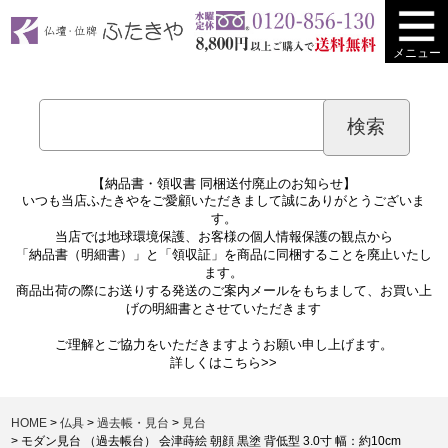
メニュー
【納品書・領収書 同梱送付廃止のお知らせ】
いつも当店ふたきやをご愛顧いただきまして誠にありがとうございま
す。
当店では地球環境保護、お客様の個人情報保護の観点から
「納品書（明細書）」と「領収証」を商品に同梱することを廃止いたし
ます。
商品出荷の際にお送りする発送のご案内メールをもちまして、お買い上
げの明細書とさせていただきます
ご理解とご協力をいただきますようお願い申し上げます。
詳しくは
こちら>>
HOME
仏具
過去帳・見台
見台
モダン見台 （過去帳台） 会津蒔絵 朝顔 黒塗 背低型 3.0寸 幅：約10cm