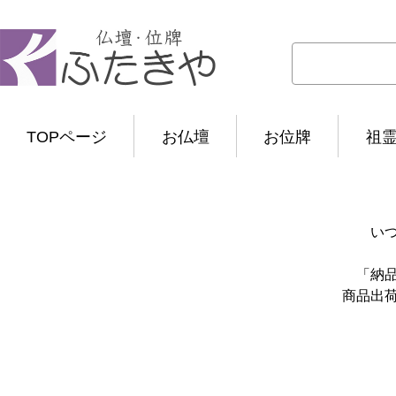
TOPページ
お仏壇
お位牌
祖
い
「納
商品出