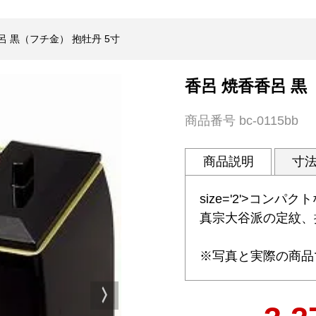
呂 黒（フチ金） 抱牡丹 5寸
香呂 焼香香呂 黒
商品番号
bc-0115bb
商品説明
寸
size='2'>コン
真宗大谷派の定紋、
※写真と実際の商品