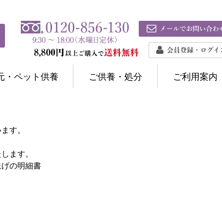
元・ペット供養
ご供養・処分
ご利用案内
います。
たします。
上げの明細書