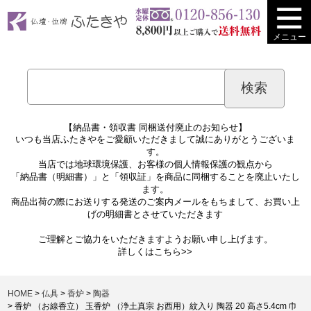
メニュー
【納品書・領収書 同梱送付廃止のお知らせ】
いつも当店ふたきやをご愛顧いただきまして誠にありがとうございま
す。
当店では地球環境保護、お客様の個人情報保護の観点から
「納品書（明細書）」と「領収証」を商品に同梱することを廃止いたし
ます。
商品出荷の際にお送りする発送のご案内メールをもちまして、お買い上
げの明細書とさせていただきます
ご理解とご協力をいただきますようお願い申し上げます。
詳しくは
こちら>>
HOME
仏具
香炉
陶器
香炉 （お線香立） 玉香炉 （浄土真宗 お西用）紋入り 陶器 20 高さ5.4cm 巾