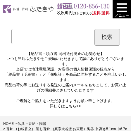
メニュー
【納品書・領収書 同梱送付廃止のお知らせ】
いつも当店ふたきやをご愛顧いただきまして誠にありがとうございま
す。
当店では地球環境保護、お客様の個人情報保護の観点から
「納品書（明細書）」と「領収証」を商品に同梱することを廃止いたし
ます。
商品出荷の際にお送りする発送のご案内メールをもちまして、お買い上
げの明細書とさせていただきます
ご理解とご協力をいただきますようお願い申し上げます。
詳しくは
こちら>>
HOME
仏具
香炉
陶器
香炉 （お線香立） 透し香炉 （真宗大谷派 お東用）陶器 中 高さ5.1cm 巾6.7c