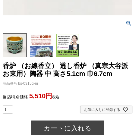
香炉 （お線香立） 透し香炉 （真宗大谷派
お東用）陶器 中 高さ5.1cm 巾6.7cm
商品番号
bs-0315g-m
5,510
当店特別価格
税込
お気に入りに登録する
カートに入れる