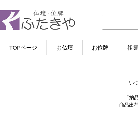
TOPページ
お仏壇
お位牌
祖
い
「納
商品出