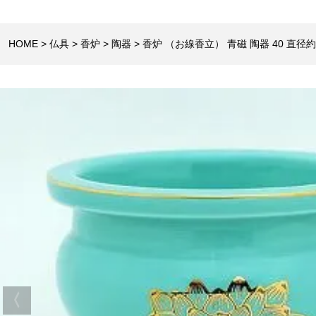
HOME
仏具
香炉
陶器
香炉 （お線香立） 青磁 陶器 40 直径約