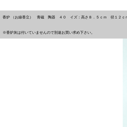
香炉 （お線香立） 青磁 陶器 ４０ イズ：高さ８．５ｃｍ 径１２ｃ
※香炉灰は付いていませんので別途お買い求め下さい。