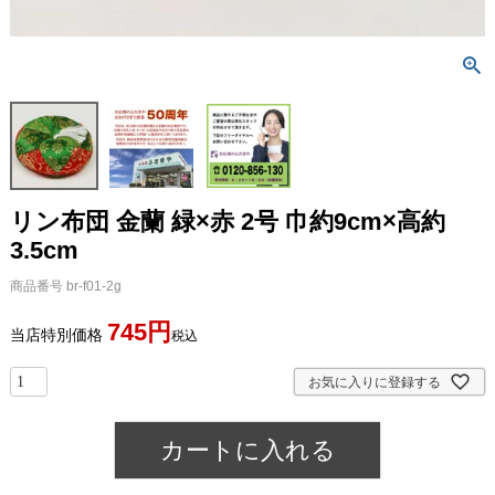
リン布団 金蘭 緑×赤 2号 巾約9cm×高約
3.5cm
商品番号
br-f01-2g
745
当店特別価格
税込
お気に入りに登録する
カートに入れる