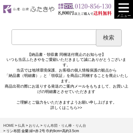
メニュー
【納品書・領収書 同梱送付廃止のお知らせ】
いつも当店ふたきやをご愛顧いただきまして誠にありがとうございま
す。
当店では地球環境保護、お客様の個人情報保護の観点から
「納品書（明細書）」と「領収証」を商品に同梱することを廃止いたし
ます。
商品出荷の際にお送りする発送のご案内メールをもちまして、お買い上
げの明細書とさせていただきます
ご理解とご協力をいただきますようお願い申し上げます。
詳しくは
こちら>>
HOME
仏具
おりん
りん布団・りん棒・りん台
リン布団 金蘭 緑×赤 2号 巾約9cm×高約3.5cm