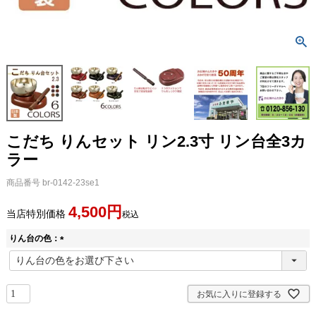
こだち りんセット リン2.3寸 リン台全3カ
ラー
商品番号
br-0142-23se1
4,500
当店特別価格
税込
りん台の色：
(
必
須
)
お気に入りに登録する