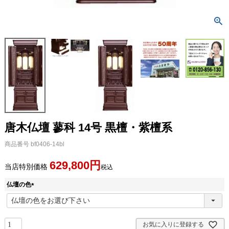
唐木仏壇 蓼科 14号 黒檀・紫檀系
商品番号
bf0406-14bl
629,800
当店特別価格
税込
仏壇の色
(
必
須
)
お気に入りに登録する