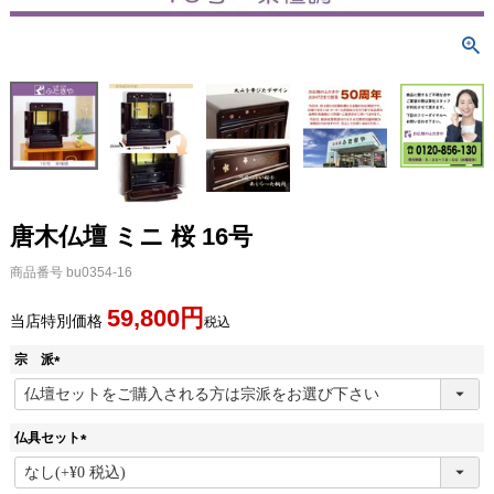
唐木仏壇 ミニ 桜 16号
商品番号
bu0354-16
59,800
当店特別価格
税込
宗 派
(
必
須
仏具セット
)
(
必