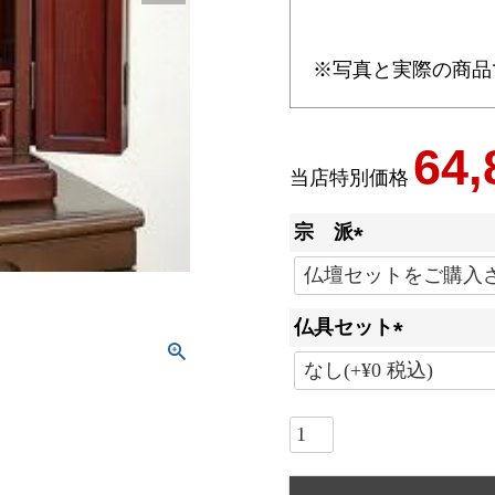
※写真と実際の商品
64,
当店特別価格
宗 派
(
必
仏具セット
須
)
(
必
須
)