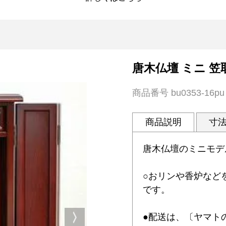
唐木仏壇 ミニ 笠取
商品番号
bu0353-16pu
商品説明
寸
唐木仏壇のミニモデ
○おリンや香炉など
です。
●配送は、〔ヤマト