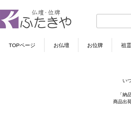
TOPページ
お仏壇
お位牌
祖
い
「納
商品出