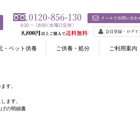
元・ペット供養
ご供養・処分
ご利用案内
います。
たします。
上げの明細書