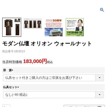
モダン仏壇 オリオン ウォールナット
商品番号
bf03015
183,000
当店特別価格
税込
宗 派
(
必
須
仏具セット
)
(
必
須
)