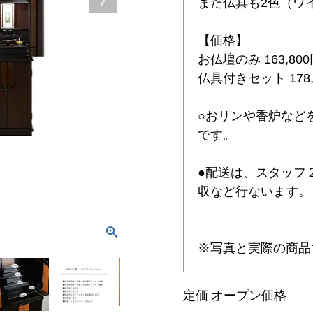
また仏具も2色（ワ
【価格】
お仏壇のみ 163,80
仏具付きセット 178,
○おリンや香炉など
です。
●配送は、スタッフ
収など行ないます。
※写真と実際の商品
定価
オープン価格