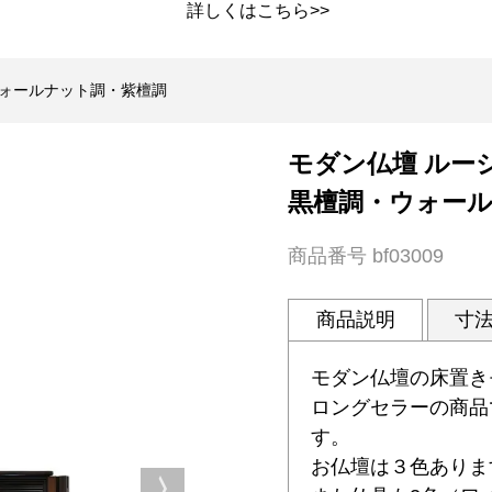
詳しくは
こちら>>
ウォールナット調・紫檀調
モダン仏壇 ルー
黒檀調・ウォー
商品番号
bf03009
商品説明
寸
モダン仏壇の床置き
ロングセラーの商品
す。
お仏壇は３色ありま