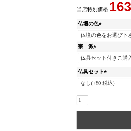
163
当店特別価格
仏壇の色
(
必
宗 派
須
(
)
必
仏具セット
須
)
(
必
須
)