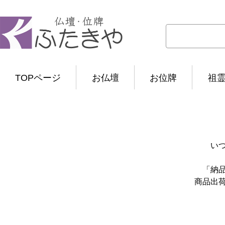
TOPページ
お仏壇
お位牌
祖
い
「納
商品出