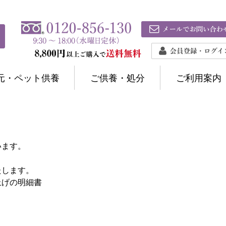
元・ペット供養
ご供養・処分
ご利用案内
います。
たします。
上げの明細書