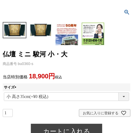
仏壇 ミニ 駿河 小・大
商品番号
bu0360-s
18,900
当店特別価格
税込
サイズ
(
必
須
)
お気に入りに登録する
カートに入れる