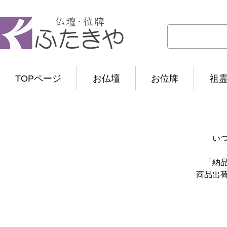
TOPページ
お仏壇
お位牌
祖
い
「納
商品出