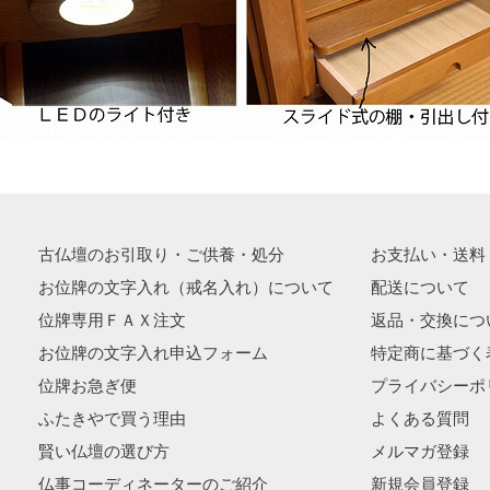
古仏壇のお引取り・ご供養・処分
お支払い・送料
お位牌の文字入れ（戒名入れ）について
配送について
位牌専用ＦＡＸ注文
返品・交換につ
お位牌の文字入れ申込フォーム
特定商に基づく
位牌お急ぎ便
プライバシーポ
ふたきやで買う理由
よくある質問
賢い仏壇の選び方
メルマガ登録
仏事コーディネーターのご紹介
新規会員登録