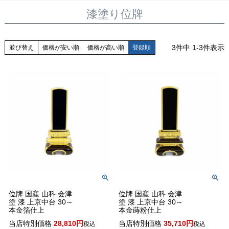
漆塗り位牌
3
件中
1
-
3
件表示
並び替え
価格が安い順
価格が高い順
登録順
位牌 国産 山科 会津
位牌 国産 山科 会津
塗 漆 上京中台 30～
塗 漆 上京中台 30～
本金箔仕上
本金蒔粉仕上
当店特別価格
28,810
当店特別価格
35,710
税込
税込