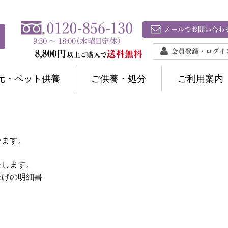
元・ペット供養
ご供養・処分
ご利用案内
います。
たします。
上げの明細書