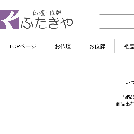
TOPページ
お仏壇
お位牌
祖
い
「納
商品出