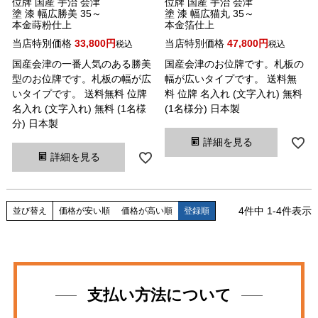
位牌 国産 宇治 会津
位牌 国産 宇治 会津
塗 漆 幅広勝美 35～
塗 漆 幅広猫丸 35～
本金蒔粉仕上
本金箔仕上
当店特別価格
33,800
当店特別価格
47,800
税込
税込
国産会津の一番人気のある勝美
国産会津のお位牌です。札板の
型のお位牌です。札板の幅が広
幅が広いタイプです。 送料無
いタイプです。 送料無料 位牌
料 位牌 名入れ (文字入れ) 無料
名入れ (文字入れ) 無料 (1名様
(1名様分) 日本製
分) 日本製
詳細を見る
詳細を見る
4
件中
1
-
4
件表示
並び替え
価格が安い順
価格が高い順
登録順
支払い方法について