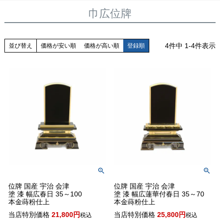
巾広位牌
4
件中
1
-
4
件表示
並び替え
価格が安い順
価格が高い順
登録順
位牌 国産 宇治 会津
位牌 国産 宇治 会津
塗 漆 幅広春日 35～100
塗 漆 幅広蓮華付春日 35～70
本金蒔粉仕上
本金蒔粉仕上
当店特別価格
21,800
当店特別価格
25,800
税込
税込