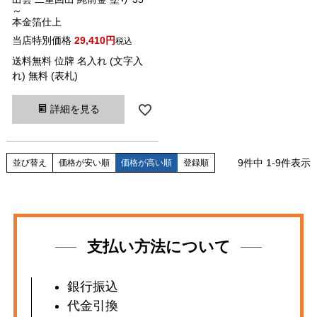
～
本金箔仕上
当店特別価格
29,410
税込
送料無料 位牌 名入れ (文字入
れ) 無料 (表札)
詳細を見る
9
件中
1
-
9
件表示
並び替え
価格が安い順
価格が高い順
登録順
支払い方法について
銀行振込
代金引換