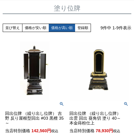
塗り位牌
9
件中
1
-
9
件表示
並び替え
価格が安い順
価格が高い順
登録順
回出位牌 （繰り出し位牌） 吉
回出位牌 （繰り出し位牌）
野 反り屋根型回出 #03 黒檀 35
出雲 回出 葵角切 塗り 40～
～
本金蒔粉仕上
当店特別価格
142,560
当店特別価格
78,930
税込
税込