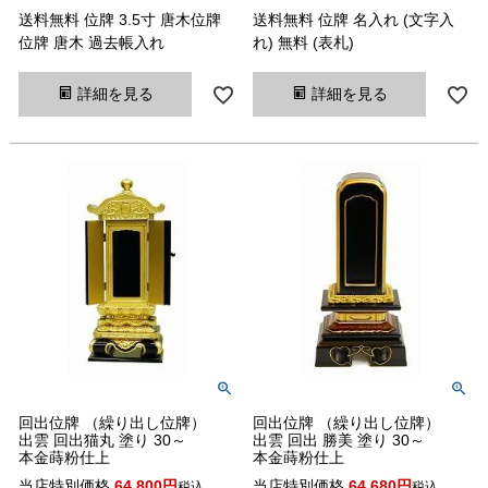
送料無料 位牌 3.5寸 唐木位牌
送料無料 位牌 名入れ (文字入
位牌 唐木 過去帳入れ
れ) 無料 (表札)
詳細を見る
詳細を見る
回出位牌 （繰り出し位牌）
回出位牌 （繰り出し位牌）
出雲 回出猫丸 塗り 30～
出雲 回出 勝美 塗り 30～
本金蒔粉仕上
本金蒔粉仕上
当店特別価格
64,800
当店特別価格
64,680
税込
税込