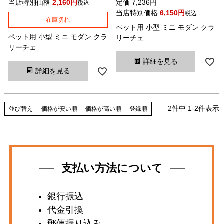
当店特別価格
2,160
定価
7,236
税込
当店特別価格
6,150
税込
在庫切れ
ペット用 小型 ミニ モダン クラ
ペット用 小型 ミニ モダン クラ
リーチェ
リーチェ
詳細を見る
詳細を見る
2
件中
1
-
2
件表示
並び替え
価格が安い順
価格が高い順
登録順
支払い方法について
銀行振込
代金引換
郵便振り込み