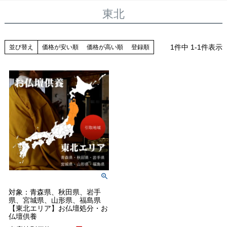
東北
1
件中
1
-
1
件表示
並び替え
価格が安い順
価格が高い順
登録順
対象：青森県、秋田県、岩手
県、宮城県、山形県、福島県
【東北エリア】お仏壇処分・お
仏壇供養