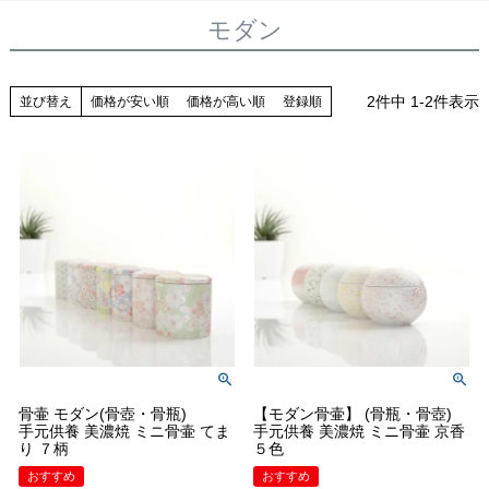
モダン
2
件中
1
-
2
件表示
並び替え
価格が安い順
価格が高い順
登録順
骨壷 モダン(骨壺・骨瓶)
【モダン骨壷】 (骨瓶・骨壺)
手元供養 美濃焼 ミニ骨壷 てま
手元供養 美濃焼 ミニ骨壷 京香
り ７柄
５色
おすすめ
おすすめ