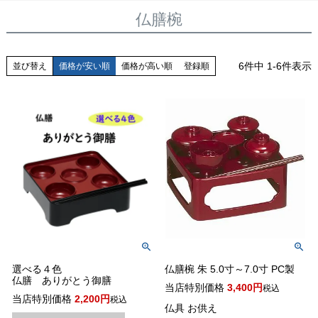
仏膳椀
6
件中
1
-
6
件表示
並び替え
価格が安い順
価格が高い順
登録順
選べる４色
仏膳椀 朱 5.0寸～7.0寸 PC製
仏膳 ありがとう御膳
当店特別価格
3,400
税込
当店特別価格
2,200
税込
仏具 お供え