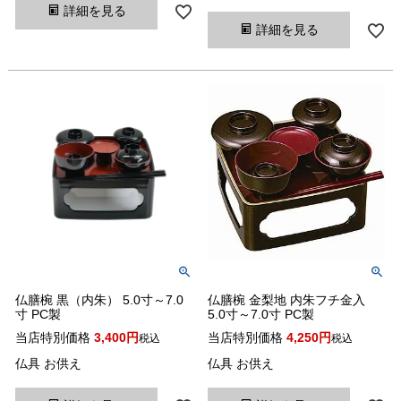
詳細を見る
詳細を見る
仏膳椀 黒（内朱） 5.0寸～7.0
仏膳椀 金梨地 内朱フチ金入
寸 PC製
5.0寸～7.0寸 PC製
当店特別価格
3,400
当店特別価格
4,250
税込
税込
仏具 お供え
仏具 お供え