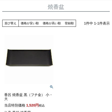
焼香盆
1
件中
1
-
1
件表示
並び替え
価格が安い順
価格が高い順
登録順
香呂 焼香盆 黒（フチ金） 小・
大
当店特別価格
1,520
税込