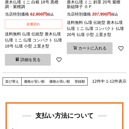
唐木仏壇 ミニ 白根 18号 黒檀
唐木仏壇 ミニ 斜里 20号 紫檀
調・紫檀調
新組障子 ＯＰ
当店特別価格
62,800
当店特別価格
207,900
税込
税込
送料無料 仏壇 伝統型 唐木仏壇
在庫切れ
仏壇 ミニ 仏壇 コンパクト 仏壇
送料無料 仏壇 伝統型 唐木仏壇
20号 仏壇 小型 上置き型
仏壇 ミニ 仏壇 コンパクト 仏壇
18号 仏壇 小型 上置き型
カートに入れる
詳細を見る
12
件中
1
-
12
件表示
並び替え
価格が安い順
価格が高い順
登録順
支払い方法について