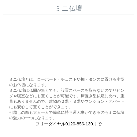
ミニ仏壇
ミニ仏壇とは、ローボード・チェストや棚・タンスに置ける小型
のお仏壇になります。
ミニ仏壇は仏間が無くても、設置スペースを取らないのでリビン
グや寝室などにも置くことが可能です。床置き型仏壇に比べ、重
量もありませんので、建物の２階・３階やマンション・アパート
にも安心して置くことができます。
引越しの際も大人一人で簡単に持ち運ぶ事ができるのもミニ仏壇
の魅力の一つになります。
フリーダイヤル0120-856-130まで