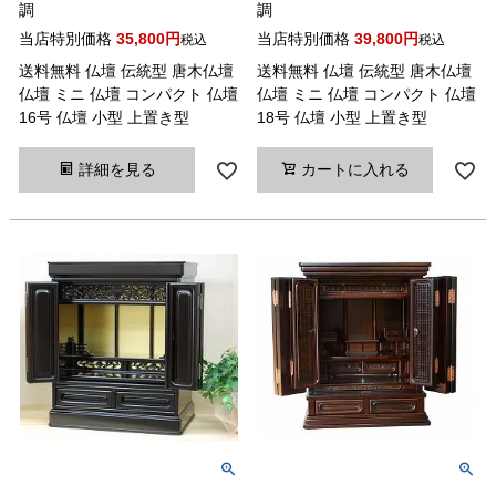
調
調
当店特別価格
35,800
当店特別価格
39,800
税込
税込
送料無料 仏壇 伝統型 唐木仏壇
送料無料 仏壇 伝統型 唐木仏壇
仏壇 ミニ 仏壇 コンパクト 仏壇
仏壇 ミニ 仏壇 コンパクト 仏壇
16号 仏壇 小型 上置き型
18号 仏壇 小型 上置き型
詳細を見る
カートに入れる