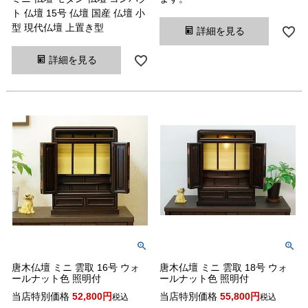
ト 仏壇 15号 仏壇 国産 仏壇 小
型 現代仏壇 上置き型
詳細を見る
詳細を見る
唐木仏壇 ミニ 雲取 16号 ウォ
唐木仏壇 ミニ 雲取 18号 ウォ
ールナット色 照明付
ールナット色 照明付
当店特別価格
52,800
当店特別価格
55,800
税込
税込