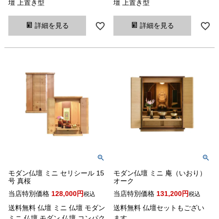
壇 上置き型
壇 上置き型
詳細を見る
詳細を見る
モダン仏壇 ミニ セリシール 15
モダン仏壇 ミニ 庵（いおり）
号 真桜
オーク
当店特別価格
128,000
当店特別価格
131,200
税込
税込
送料無料 仏壇 ミニ 仏壇 モダン
送料無料 仏壇セットもござい
ミニ 仏壇 モダン 仏壇 コンパク
ます。