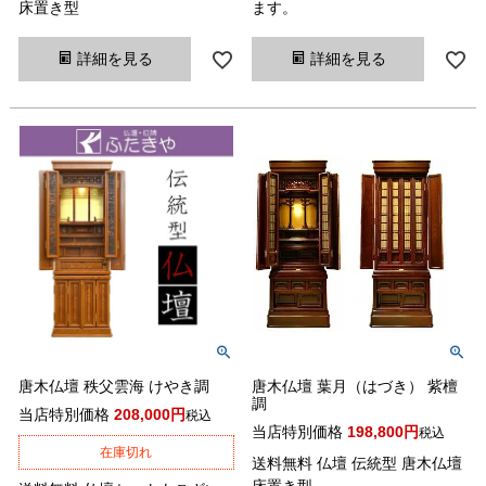
床置き型
ます。
詳細を見る
詳細を見る
唐木仏壇 秩父雲海 けやき調
唐木仏壇 葉月（はづき） 紫檀
調
当店特別価格
208,000
税込
当店特別価格
198,800
税込
在庫切れ
送料無料 仏壇 伝統型 唐木仏壇