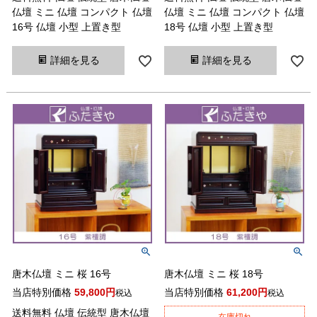
仏壇 ミニ 仏壇 コンパクト 仏壇
仏壇 ミニ 仏壇 コンパクト 仏壇
16号 仏壇 小型 上置き型
18号 仏壇 小型 上置き型
詳細を見る
詳細を見る
唐木仏壇 ミニ 桜 16号
唐木仏壇 ミニ 桜 18号
当店特別価格
59,800
当店特別価格
61,200
税込
税込
送料無料 仏壇 伝統型 唐木仏壇