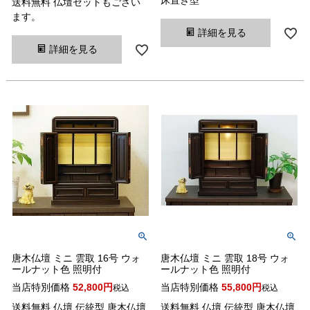
床置き型
送料無料 仏壇セットもござい
ます。
詳細を見る
詳細を見る
唐木仏壇 ミニ 雲取 16号 ウォ
唐木仏壇 ミニ 雲取 18号 ウォ
ールナット色 照明付
ールナット色 照明付
当店特別価格
52,800
当店特別価格
55,800
税込
税込
送料無料 仏壇 伝統型 唐木仏壇
送料無料 仏壇 伝統型 唐木仏壇