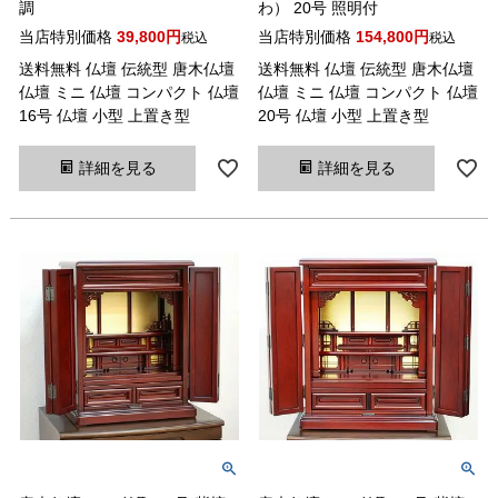
調
わ） 20号 照明付
当店特別価格
39,800
当店特別価格
154,800
税込
税込
送料無料 仏壇 伝統型 唐木仏壇
送料無料 仏壇 伝統型 唐木仏壇
仏壇 ミニ 仏壇 コンパクト 仏壇
仏壇 ミニ 仏壇 コンパクト 仏壇
16号 仏壇 小型 上置き型
20号 仏壇 小型 上置き型
詳細を見る
詳細を見る