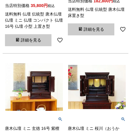
当店特別価格
182,800
税込
当店特別価格
35,800
税込
送料無料 仏壇 伝統型 唐木仏壇
送料無料 仏壇 伝統型 唐木仏壇
床置き型
仏壇 ミニ 仏壇 コンパクト 仏壇
16号 仏壇 小型 上置き型
詳細を見る
詳細を見る
唐木仏壇 ミニ 玄徳 16号 紫檀
唐木仏壇 ミニ 桜川（おうか