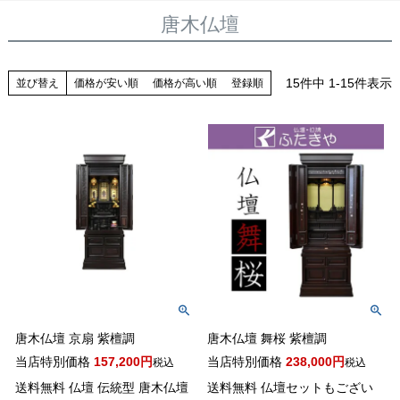
唐木仏壇
15
件中
1
-
15
件表示
並び替え
価格が安い順
価格が高い順
登録順
唐木仏壇 京扇 紫檀調
唐木仏壇 舞桜 紫檀調
当店特別価格
157,200
当店特別価格
238,000
税込
税込
送料無料 仏壇 伝統型 唐木仏壇
送料無料 仏壇セットもござい