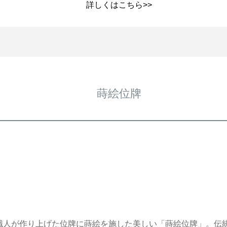
詳しくは
こちら>>
蒔絵位牌
り職人が作り上げた位牌に蒔絵を施した美しい「蒔絵位牌」。伝