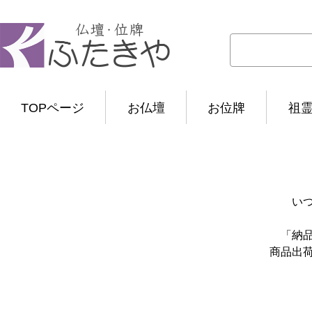
TOPページ
お仏壇
お位牌
祖
い
「納
商品出