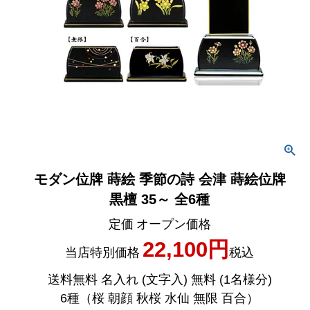
モダン位牌 蒔絵 季節の詩 会津 蒔絵位牌
黒檀 35～ 全6種
定価
オープン価格
22,100
当店特別価格
税込
送料無料 名入れ (文字入) 無料 (1名様分)
6種（桜 朝顔 秋桜 水仙 無限 百合）