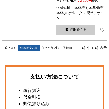
当店特別価格
72,200
税込
送料無料 ご本尊/守り本尊/御守
本尊/掛け軸/モダン/現代デザイ
ン
詳細を見る
4
件中
1
-
4
件表示
並び替え
価格が安い順
価格が高い順
登録順
支払い方法について
銀行振込
代金引換
郵便振り込み