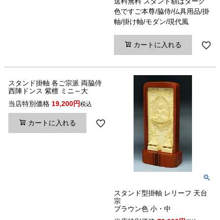
送料無料 スタンド額はダーク
色ですご本尊/脇侍/仏具用品/掛
軸/掛け軸/モダン/現代風
カートに入れる
スタンド掛軸 各ご宗派 両脇侍
西陣ドンス 紫檀 ミニ～大
当店特別価格
19,200
税込
カートに入れる
スタンド型掛軸 レリーフ 天台
宗
ブラウン色 小・中