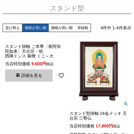
スタンド型
4
件中
1
-
4
件表示
並び替え
価格が安い順
価格が高い順
登録順
スタンド掛軸 ご本尊〈座阿弥
陀如来〉天台宗・他
西陣ドンス 紫檀 ミニ～大
当店特別価格
9,600
税込
詳細を見る
スタンド型掛軸 24金メッキ 天
台宗 三尊仏
当店特別価格
17,800
税込